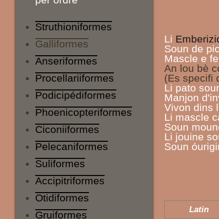
Struthioniformes
Li
Emberizi
Galliformes
Soun de pic
Mascle e fe
Anseriformes
An lou bè c
Procellariiformes
(Es specifi 
Li pato sou
Podicipédiformes
Manjon d'in
Vivon dins 
Phoenicopteriformes
Li mascle c
Soun mounou
Ciconiiformes
Li jouine s
Pelecaniformes
Soun óurigin
Suliformes
Accipitriformes
Otidiformes
Latin
Gruiformes