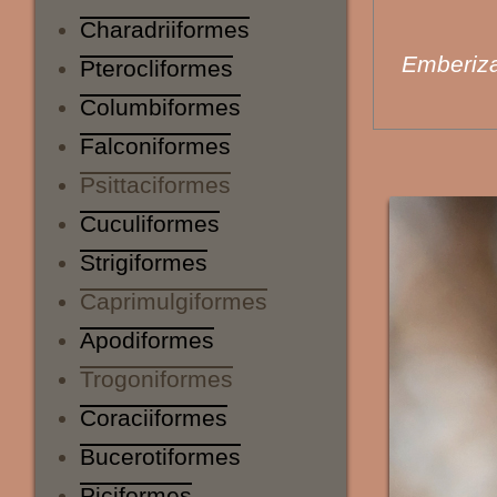
Charadriiformes
Emberiz
Pterocliformes
Columbiformes
Falconiformes
Psittaciformes
Cuculiformes
Strigiformes
Caprimulgiformes
Apodiformes
Trogoniformes
Coraciiformes
Bucerotiformes
Piciformes