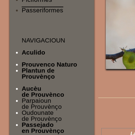
Passeriformes
NAVIGACIOUN
Aculido
Prouvenco Naturo
Plantun de
Prouvènço
Aucèu
de Prouvènco
Parpaioun
de Prouvènço
Oudounate
de Prouvènço
Passejado
en Prouvènço
L