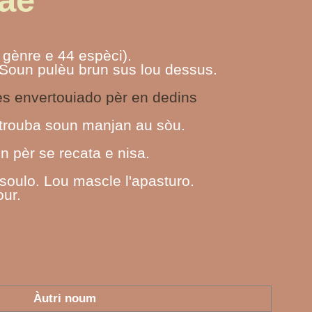
ae
 gènre e 44 espèci).
 Soun pulèu brun sus lou dessus.
es envertouiado pèr en dedins
 trouba soun manjan au sòu.
n pèr se recata e nisa.
oulo. Lou mascle l'apasturo.
our.
Àutri noum