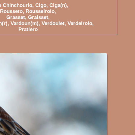
 Chinchourlo, Cigo, Ciga(n),
Rousseto, Rousseirolo,
Grasset, Graisset,
(r), Vardoun(m), Verdoulet, Verdeirolo,
Pratiero