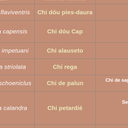
laviventris
Chi dóu pies-daura
 capensis
Chi dóu Cap
 impetuani
Chi alauseto
 striolata
Chi rega
Chi de sa
schoeniclus
Chi de palun
Se
 calandra
Chi petardié