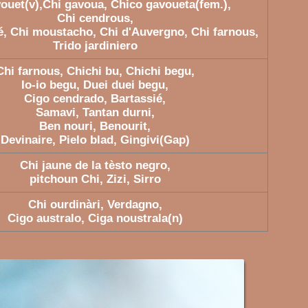
ouet(v),Chi gavoua, Chico gavoueta(fem.),
Chi cendrous,
é, Chi moustacho, Chi d'Auvergno, Chi farnous,
Trido jardiniero
Chi farnous, Chichi bu, Chichi begu,
Io-io begu, Duei duei begu,
Cigo cendrado, Bartassié,
Samavi, Tantan durni,
Ben nouri, Benourit,
Devinaire, Pielo blad, Gingivi(Gap)
Chi jaune de la tèsto negro,
pitchoun Chi, Zizi, Sirro
Chi ourdinàri, Verdagno,
Cigo australo, Ciga noustrala(n)