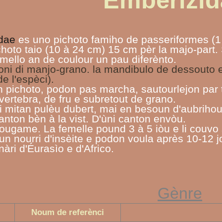
Emberizid
dae
es uno pichoto famiho de passeriformes (1
hoto taio (10 à 24 cm) 15 cm pèr la majo-part.
mello an de coulour un pau diferènto.
oni di manjo-grano. la mandibulo de dessouto 
de l'espèci).
n pichoto, podon pas marcha, sautourlejon par
vertebra, de fru e subretout de grano.
li mitan pulèu dubert, mai en besoun d'aubrihou
anton bèn à la vist. D'ùni canton envòu.
game. La femelle pound 3 à 5 iòu e li couvo s
oun nourri d'insèite e podon voula après 10-12 j
àri d'Éurasìo e d'Africo.
Gènre
Noum de referènci