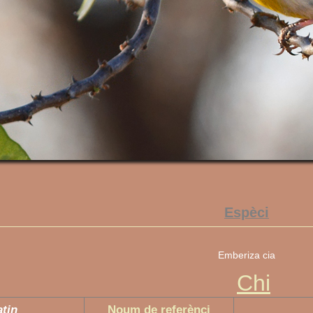
Espèci
Emberiza cia
Chi
atin
Noum de referènci