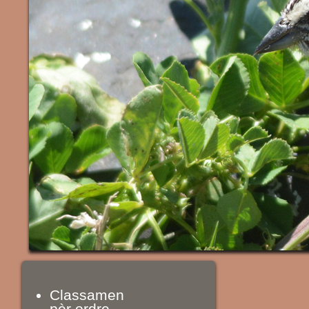
Classamen
pèr ordre