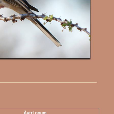
Àutri noum