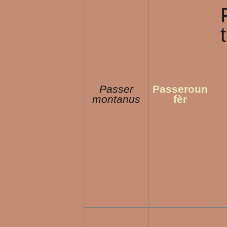
Passer
Passeroun
montanus
fèr