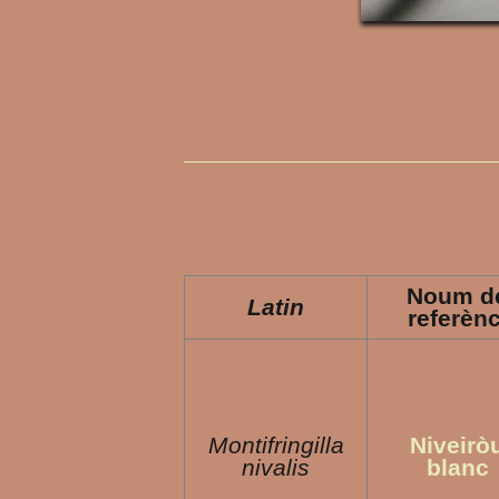
Noum d
Latin
referènc
Montifringilla
Niveirò
nivalis
blanc