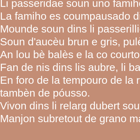
Li passeridae soun uno famih
La famiho es coumpausado di
Mounde soun dins li passerill
Soun d'aucèu brun e gris, pul
An lou bè balès e la co courto
Fan de nis dins lis aubre, li ba
En foro de la tempouro de la 
tambèn de póusso.
Vivon dins li relarg dubert so
Manjon subretout de grano ma