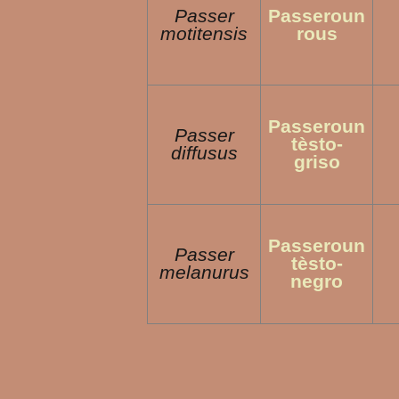
Passer
Passeroun
motitensis
rous
Passeroun
Passer
tèsto-
diffusus
griso
Passeroun
Passer
tèsto-
melanurus
negro