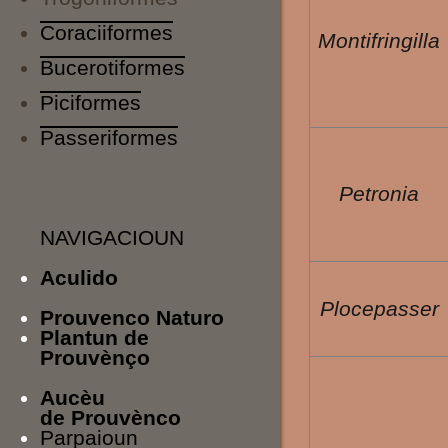
Coraciiformes
Montifringilla
Bucerotiformes
Piciformes
Passeriformes
Petronia
NAVIGACIOUN
Aculido
Plocepasser
Prouvenco Naturo
Plantun de
Prouvènço
Aucèu
de Prouvènco
Parpaioun