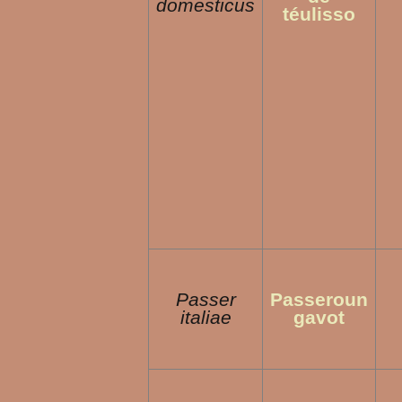
domesticus
téulisso
Passer
Passeroun
italiae
gavot