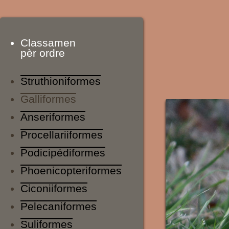
Classamen
pèr ordre
Struthioniformes
Galliformes
Anseriformes
Procellariiformes
Podicipédiformes
Phoenicopteriformes
Ciconiiformes
Pelecaniformes
Suliformes