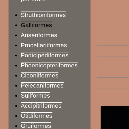
Struthioniformes
Galliformes
Anseriformes
Procellariiformes
Podicipédiformes
Phoenicopteriformes
Ciconiiformes
Pelecaniformes
Suliformes
Accipitriformes
Otidiformes
Gruiformes