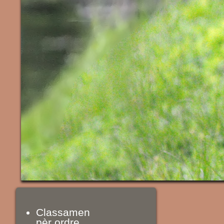
Classamen
pèr ordre