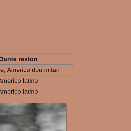
Ounte reston
e, Americo dóu mitan
Americo latino
Americo latino