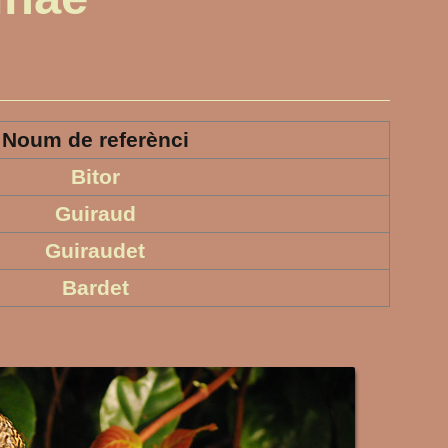
Noum de referènci
Bitor
Guiraud
Guiraudet
Bardet