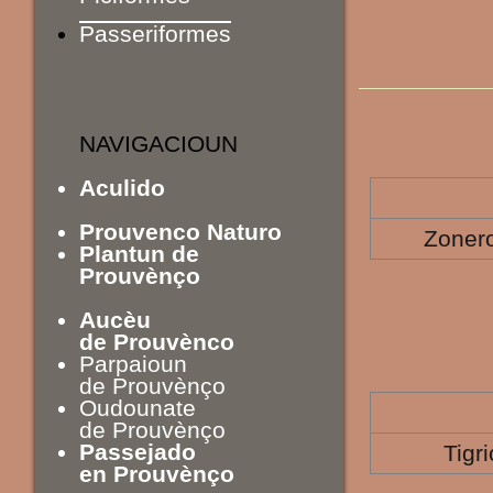
Passeriformes
NAVIGACIOUN
Aculido
Prouvenco Naturo
Zonero
Plantun de
Prouvènço
Aucèu
de Prouvènco
Parpaioun
de Prouvènço
Oudounate
de Prouvènço
Passejado
Tigr
en Prouvènço