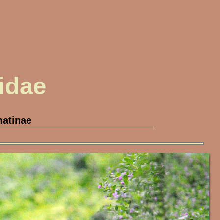
idae
matinae