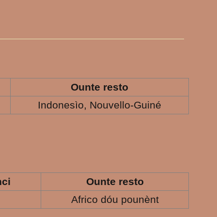
Ounte resto
Indonesìo, Nouvello-Guiné
ci
Ounte resto
Africo dóu pounènt