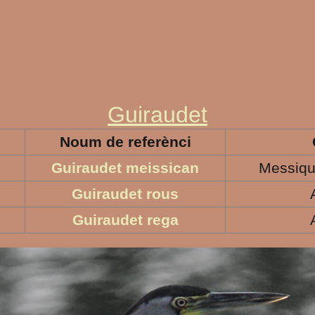
Guiraudet
Noum de referènci
Guiraudet meissican
Messiqu
Guiraudet rous
Guiraudet rega