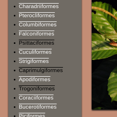
Charadriiformes
Pterocliformes
Columbiformes
Falconiformes
Psittaciformes
Cuculiformes
Strigiformes
Caprimulgiformes
Apodiformes
Trogoniformes
Coraciiformes
Bucerotiformes
Piciformes