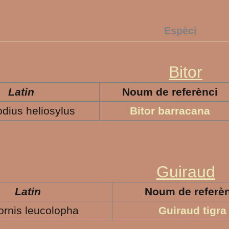
Espèci
Bitor
Latin
Noum de referènci
dius heliosylus
Bitor barracana
Guiraud
Latin
Noum de referèn
iornis leucolopha
Guiraud tigra