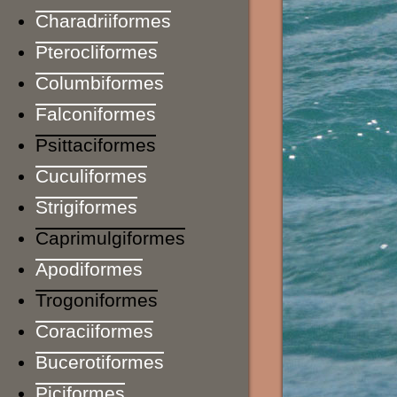
Charadriiformes
Pterocliformes
Columbiformes
Falconiformes
Psittaciformes
Cuculiformes
Strigiformes
Caprimulgiformes
Apodiformes
Trogoniformes
Coraciiformes
Bucerotiformes
Piciformes