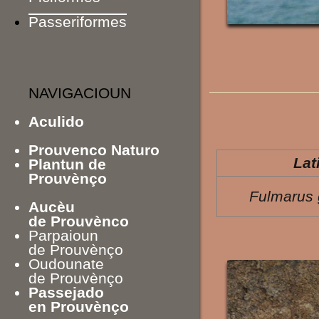
Passeriformes
NAVIGACIOUN
Aculido
Prouvenco Naturo
Lat
Plantun de
Prouvènço
Fulmarus g
Aucèu
de Prouvènco
Parpaioun
de Prouvènço
Oudounate
de Prouvènço
Passejado
en Prouvènço