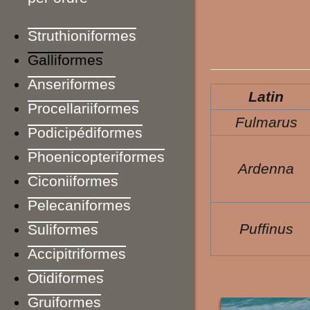
Struthioniformes
Galliformes
Anseriformes
Latin
Procellariiformes
Fulmarus
Podicipédiformes
Phoenicopteriformes
Ardenna
Ciconiiformes
Pelecaniformes
Puffinus
Suliformes
Accipitriformes
Otidiformes
Gruiformes