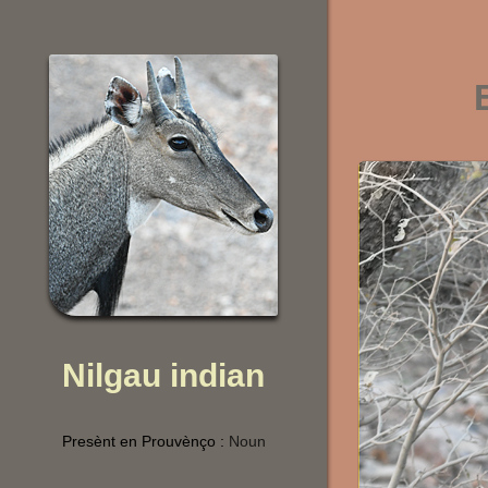
Nilgau indian
Presènt en Prouvènço :
Noun