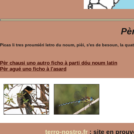
Pèr
Picas li tres proumiéri letro du noum, pièi, s'es de besoun, la q
Pèr chausi uno autro ficho à parti dóu noum latin
Pèr agué uno ficho à l'asard
terro-nostro.fr
: site en prou