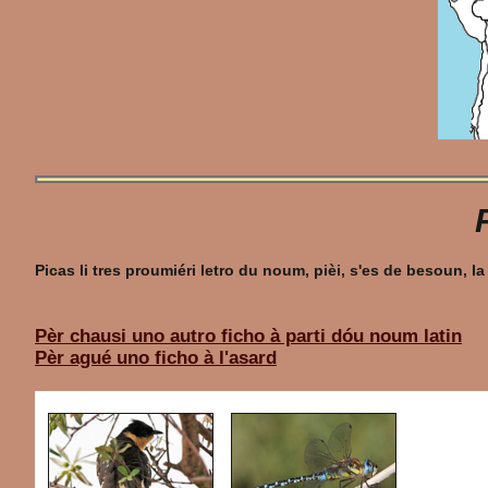
Picas li tres proumiéri letro du noum, pièi, s'es de besoun,
Pèr chausi uno autro ficho à parti dóu noum latin
Pèr agué uno ficho à l'asard