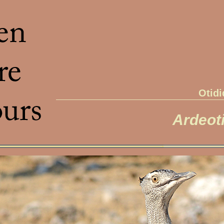
Otidi
Ardeoti