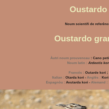
Oustardo
Noum scientifi de referènci
Oustardo gra
Àutri noum prouvencau
:
Cano peti
Noum latin :
Ardeotis kor
Francés :
Outarde kori ;
Italian :
Otarda kori -
Anglés :
Kori
Espagnòu :
Avutarda kori -
Alemand :