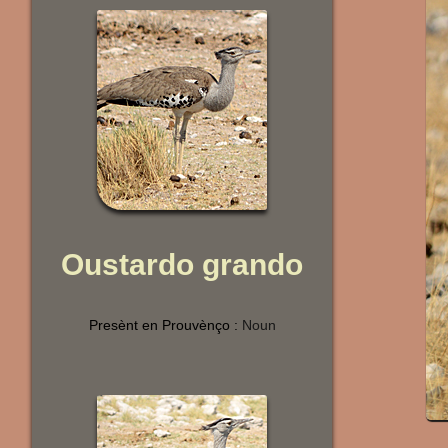
Oustardo grando
Presènt en Prouvènço :
Noun