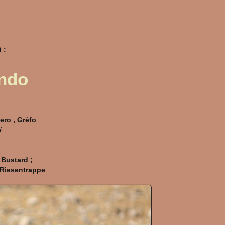
 :
ndo
ero , Grèfo
i
 Bustard ;
Riesentrappe