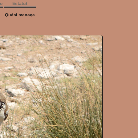
do
Estatut
Quàsi menaça