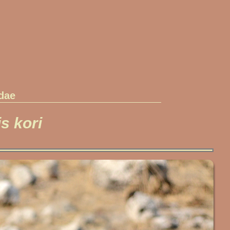
dae
s kori