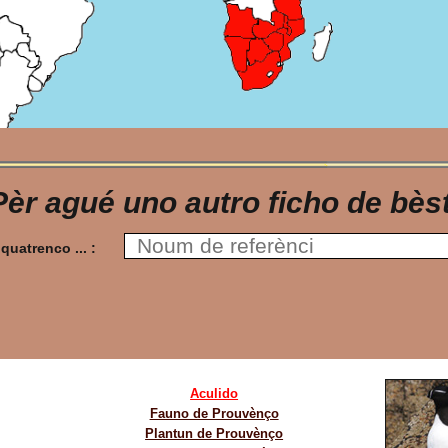
Pèr agué uno autro ficho de bèst
 la quatrenco ... :
Aculido
Fauno de Prouvènço
Plantun de Prouvènço