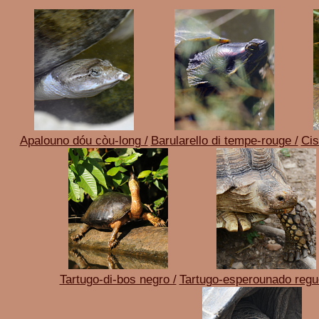
Apalouno dóu còu-long /
Barularello di tempe-rouge /
Cis
Tartugo-di-bos negro /
Tartugo-esperounado regu